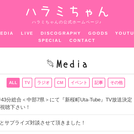
ハラミちゃ
ハラミちゃんの公式ホームページ♪
EDIA
LIVE
DISCOGRAPHY
GOODS
YOUT
SPECIAL
CONTACT
ALL
TV
ラジオ
CM
イベント
記事
その他
〜16時43分総合＜中部7県＞にて『新桜町Uta-Tube』TV
視聴下さい！
KIさんとサプライズ対談させて頂きました！