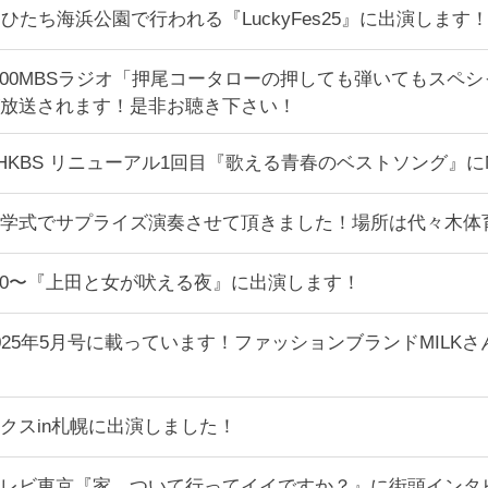
国営ひたち海浜公園で行われる『LuckyFes25』に出演し
:00~20:00MBSラジオ「押尾コータローの押しても弾いても
放送されます！是非お聴き下さい！
:50〜NHKBS リニューアル1回目『歌える青春のベストソン
学式でサプライズ演奏させて頂きました！場所は代々木体
21:00〜『上田と女が吠える夜』に出演します！
2025年5月号に載っています！ファッションブランドMIL
クスin札幌に出演しました！
8:30〜テレビ東京『家、ついて行ってイイですか？』に街頭イ