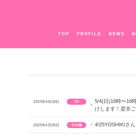
Skip
to
content
TOP
PROFILE
NEWS
M
5/4(日)16時
2025年4月28日
TV
けします！是非ご
4/25YOSHI
2025年4月26日
その他