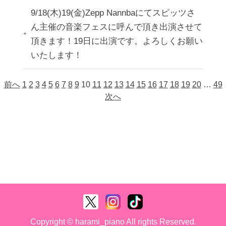
9/18(木)19(金)Zepp Nannbaにてスピッツさ
ん主催の音楽フェスに呼んで頂き出演させて
頂きます！19日に出演です。よろしくお願い
いたします！
前へ
1
2
3
4
5
6
7
8
9
10
11
12
13
14
15
16
17
18
19
20
…
49
次へ
Copyright © harami_piano All rights Reserved.