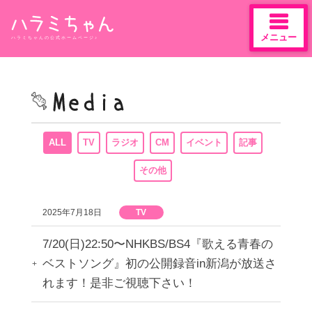
メニュー
ハラミちゃんの公式ホームページ♪
Skip
to
content
ALL
TV
ラジオ
CM
イベント
記事
その他
2025年7月18日
TV
7/20(日)22:50〜NHKBS/BS4『歌える青春の
ベストソング』初の公開録音in新潟が放送さ
れます！是非ご視聴下さい！