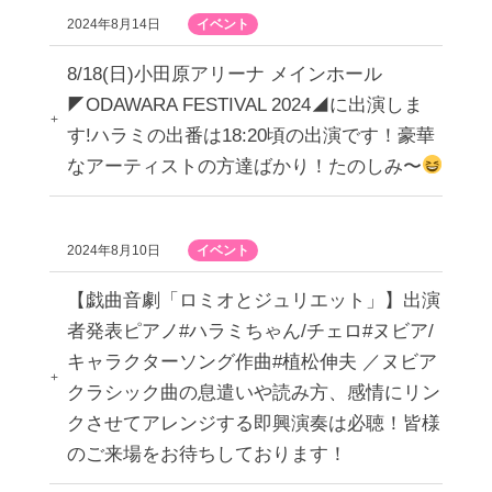
2024年8月14日
イベント
8/18(日)小田原アリーナ メインホール
◤ODAWARA FESTIVAL 2024◢に出演しま
す!ハラミの出番は18:20頃の出演です！豪華
なアーティストの方達ばかり！たのしみ〜
2024年8月10日
イベント
【戯曲音劇「ロミオとジュリエット」】出演
者発表ピアノ#ハラミちゃん/チェロ#ヌビア/
キャラクターソング作曲#植松伸夫 ／ヌビア
クラシック曲の息遣いや読み方、感情にリン
クさせてアレンジする即興演奏は必聴！皆様
のご来場をお待ちしております！