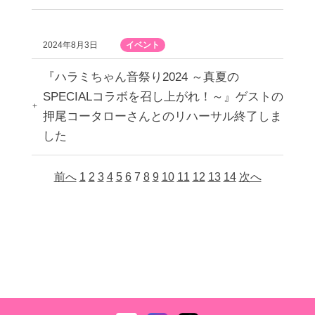
2024年8月3日
イベント
『ハラミちゃん音祭り2024 ～真夏の
SPECIALコラボを召し上がれ！～』ゲストの
押尾コータローさんとのリハーサル終了しま
した
前へ
1
2
3
4
5
6
7
8
9
10
11
12
13
14
次へ