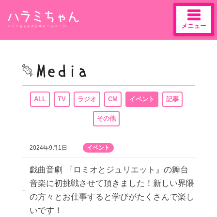
メニュー
ハラミちゃんの公式ホームページ♪
Skip
to
content
ALL
TV
ラジオ
CM
イベント
記事
その他
2024年9月1日
イベント
戯曲音劇 『ロミオとジュリエット』の舞台
音楽に初挑戦させて頂きました！新しい界隈
の方々とお仕事すると学びがたくさんで楽し
いです！