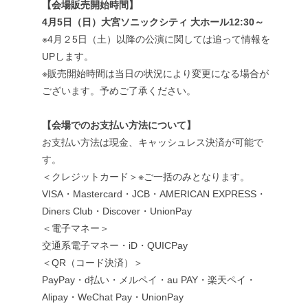
【会場販売開始時間】
4
月
5
日（日）大宮ソニックシティ
大ホール
12:30
～
※4
月２
5
日（土）以降の公演に関しては追って情報を
UP
します。
※
販売開始時間は当日の状況により変更になる場合が
ございます。予めご了承ください。
【会場でのお支払い方法について】
お支払い方法は現金、キャッシュレス決済が可能で
す。
＜クレジットカード＞
※
ご一括のみとなります。
VISA
・
Mastercard
・
JCB
・
AMERICAN EXPRESS
・
Diners Club
・
Discover
・
UnionPay
＜電子マネー＞
交通系電子マネー・
iD
・
QUICPay
＜
QR
（コード決済）＞
PayPay
・
d
払い・メルペイ・
au PAY
・楽天ペイ・
Alipay
・
WeChat Pay
・
UnionPay