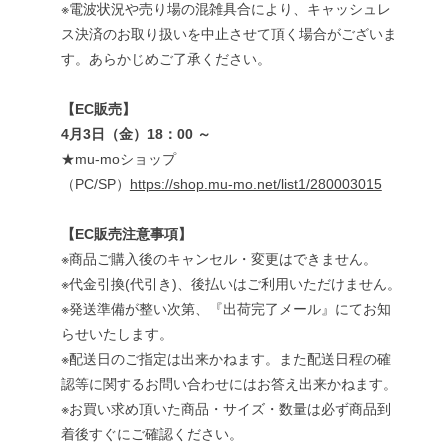
※
電波状況や売り場の混雑具合により、キャッシュレ
ス決済のお取り扱いを中止させて頂く場合がございま
す。あらかじめご了承ください。
【
EC
販売】
4
月
3
日（金）
18
：
00
～
★
mu-mo
ショップ
（
PC/SP
）
https://shop.mu-mo.net/list1/280003015
【
EC
販売注意事項】
※
商品ご購入後のキャンセル・変更はできません。
※
代金引換
(
代引き
)
、後払いはご利用いただけません。
※
発送準備が整い次第、『出荷完了メール』にてお知
らせいたします。
※
配送日のご指定は出来かねます。また配送日程の確
認等に関するお問い合わせにはお答え出来かねます。
※
お買い求め頂いた商品・サイズ・数量は必ず商品到
着後すぐにご確認ください。