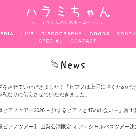
ハラミちゃ
ハラミちゃんの公式ホームページ♪
EDIA
LIVE
DISCOGRAPHY
GOODS
YOUT
SPECIAL
CONTACT
プをさせていただきました！「ピアノは上手に弾くためだ
を私なりに伝えさせていただきました。
県ピアノツアー2026 ～旅するピアノと47の出会い～」富
県ピアノツアー】 山梨公演限定 オフィシャルバスツアー決