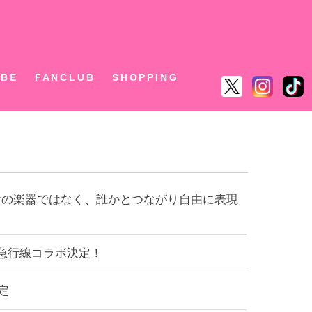
ん
UBE
FANCLUB
SHOPPING
けの楽器ではなく、誰かとつながり自由に表現
士急行線コラボ決定！
定