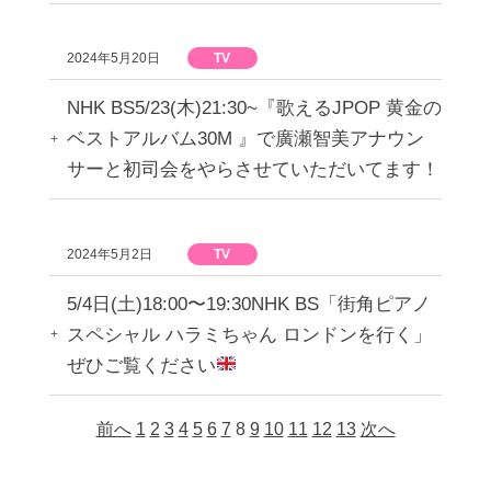
2024年5月20日
TV
NHK BS5/23(木)21:30~『歌えるJPOP 黄金の
ベストアルバム30M 』で廣瀬智美アナウン
サーと初司会をやらさせていただいてます！
2024年5月2日
TV
5/4日(土)18:00〜19:30NHK BS「街角ピアノ
スペシャル ハラミちゃん ロンドンを行く」
ぜひご覧ください
前へ
1
2
3
4
5
6
7
8
9
10
11
12
13
次へ