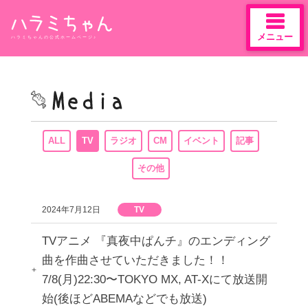
メニュー
ハラミちゃんの公式ホームページ♪
Skip
to
content
ALL
TV
ラジオ
CM
イベント
記事
その他
2024年7月12日
TV
TVアニメ 『真夜中ぱんチ』のエンディング
曲を作曲させていただきました！！
7/8(月)22:30〜TOKYO MX, AT-Xにて放送開
始(後ほどABEMAなどでも放送)