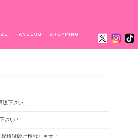
ん
UBE
FANCLUB
SHOPPING
非ご視聴下さい！
聴下さい！
生として昇格試験に挑戦します！