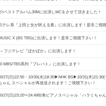
黄金のベストアルバム30Mに出演しMCをさせて頂きました！
1:00〜日テレ系『上田と女が吠える夜』に出演します！是非ご視
0〜▶︎MUSIC X (BS TBS)に出演します！是非ご視聴下さい！
11:50～フジテレビ『ぽかぽか』に出演します！
19:00 MBS/TBS系列『プレバト』に出演します！
︎10/27(日)22:50・10/30(水)18:30▶︎NHK BS▶︎10/31
ミちゃん スペシャルが再放送されます！ご視聴下さい！
K▶︎10/27(日)23:20〜24:49街角ピアノスペシャル「ハラミ