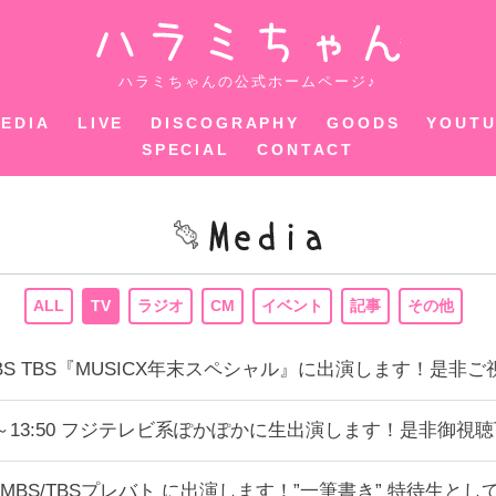
ハラミちゃ
ハラミちゃんの公式ホームページ♪
EDIA
LIVE
DISCOGRAPHY
GOODS
YOUT
SPECIAL
CONTACT
ALL
TV
ラジオ
CM
イベント
記事
その他
:00～BS TBS『MUSICX年末スペシャル』に出演します！是
1:50～13:50 フジテレビ系ぽかぽかに生出演します！是非御視
9:00〜MBS/TBSプレバト に出演します！”一筆書き” 特待