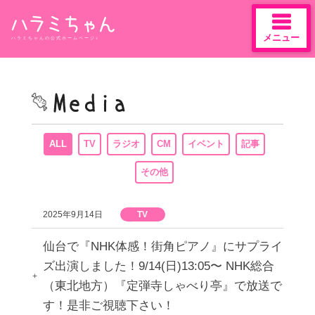
メニュー
ハラミちゃんの公式ホームページ♪
Skip
to
content
ALL
TV
ラジオ
CM
イベント
記事
その他
2025年9月14日
TV
仙台で『NHK体感！街角ピアノ』にサプライ
ズ出演しました！9/14(日)13:05〜 NHK総合
（東北地方）『定弾寺しゃべり亭』で放送で
す！是非ご視聴下さい！