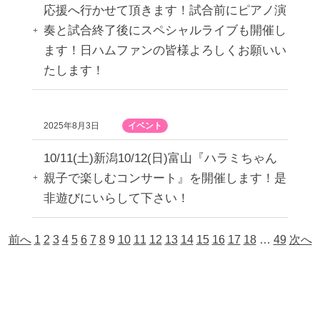
応援へ行かせて頂きます！試合前にピアノ演
奏と試合終了後にスペシャルライブも開催し
ます！日ハムファンの皆様よろしくお願いい
たします！
2025年8月3日
イベント
10/11(土)新潟10/12(日)富山『ハラミちゃん
親子で楽しむコンサート』を開催します！是
非遊びにいらして下さい！
前へ
1
2
3
4
5
6
7
8
9
10
11
12
13
14
15
16
17
18
…
49
次へ