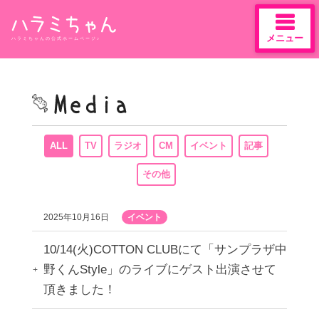
メニュー
ハラミちゃんの公式ホームページ♪
Skip
to
content
ALL
TV
ラジオ
CM
イベント
記事
その他
2025年10月16日
イベント
10/14(火)COTTON CLUBにて「サンプラザ中
野くんStyle」のライブにゲスト出演させて
頂きました！