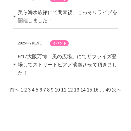
美ら海水族館にて閉園後、こっそりライブを
開催しました！
2025年9月19日
イベント
9/17大阪万博「風の広場」にてサプライズ登
場してストリートピアノ演奏させて頂きまし
た！
前へ
1
2
3
4
5
6
7
8
9
10
11
12
13
14
15
16
…
49
次へ