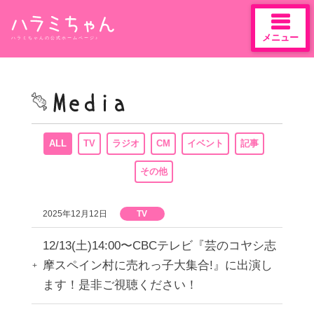
メニュー
ハラミちゃんの公式ホームページ♪
Skip
to
content
ALL
TV
ラジオ
CM
イベント
記事
その他
2025年12月12日
TV
12/13(土)14:00〜CBCテレビ『芸のコヤシ志
摩スペイン村に売れっ子大集合!』に出演し
ます！是非ご視聴ください！