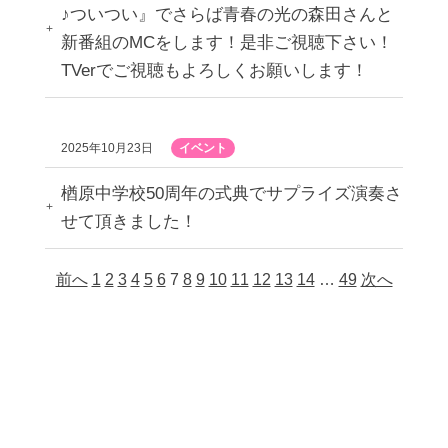
♪ついつい』でさらば青春の光の森田さんと
新番組のMCをします！是非ご視聴下さい！
TVerでご視聴もよろしくお願いします！
2025年10月23日
イベント
楢原中学校50周年の式典でサプライズ演奏さ
せて頂きました！
前へ
1
2
3
4
5
6
7
8
9
10
11
12
13
14
…
49
次へ