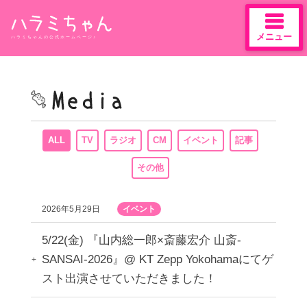
メニュー
ハラミちゃんの公式ホームページ♪
Skip
to
content
ALL
TV
ラジオ
CM
イベント
記事
その他
2026年5月29日
イベント
5/22(金) 『山内総一郎×斎藤宏介 山斎-
SANSAI-2026』@ KT Zepp Yokohamaにてゲ
スト出演させていただきました！