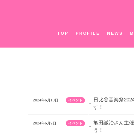
Skip
to
content
TOP
PROFILE
NEWS
M
日比谷音楽祭20
2024年6月10日
イベント
す！
亀田誠治さん主催
2024年6月9日
イベント
う！