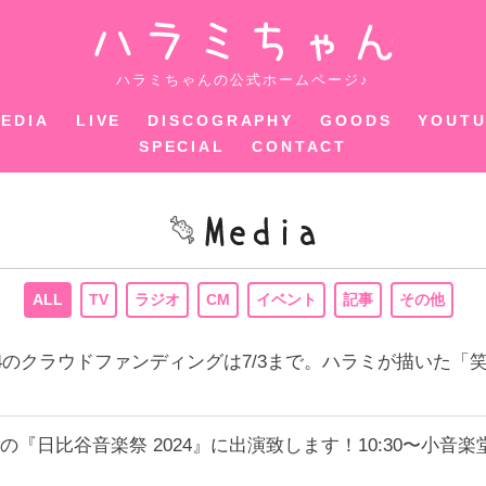
ハラミちゃ
ハラミちゃんの公式ホームページ♪
EDIA
LIVE
DISCOGRAPHY
GOODS
YOUT
SPECIAL
CONTACT
ALL
TV
ラジオ
CM
イベント
記事
その他
24のクラウドファンディングは7/3まで。ハラミが描いた「
の『日比谷音楽祭 2024』に出演致します！10:30〜小