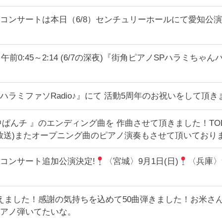
コンサートは本日（6/8）センチュリーホールにて愛知公
総合 午前0:45～2:14 (6/7の深夜)『街角ピアノSPハラ
ラミファソRadio♪』にて 活動5周年のお祝いをして頂き
ぱんチ 』のエンディング曲を 作曲させて頂きました！TOKYO 
も放送)またオープニング曲のピアノ演奏もさせて頂いており
コンサート追加公演決定!
〈宮城〉9月1日(日)
〈兵庫〉9
えました！感謝の気持ちを込めて50曲弾きました！お米さ
アノ弾いてたいな。