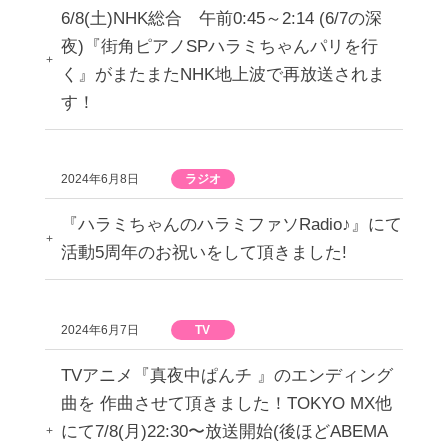
6/8(土)NHK総合 午前0:45～2:14 (6/7の深
夜)『街角ピアノSPハラミちゃんパリを行
く』がまたまたNHK地上波で再放送されま
す！
2024年6月8日
ラジオ
『ハラミちゃんのハラミファソRadio♪』にて
活動5周年のお祝いをして頂きました!
2024年6月7日
TV
TVアニメ『真夜中ぱんチ 』のエンディング
曲を 作曲させて頂きました！TOKYO MX他
にて7/8(月)22:30〜放送開始(後ほどABEMA