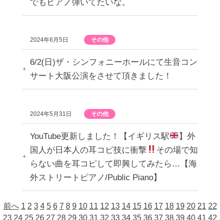
でもピアノ弾いてたいな。
2024年6月5日
その他
6/2(日)ザ・シンフォニーホールにて生音コン
サート大阪公演をさせて頂きました！
2024年5月31日
その他
YouTube更新しました！【イギリス駅
】外
国人が日本人の耳コピ技に衝撃
その場で知
らない曲を耳コピして即興してみたら…【海
外ストリートピアノ/Public Piano】
前へ
1
2
3
4
5
6
7
8
9
10
11
12
13
14
15
16
17
18
19
20
21
22
23
24
25
26
27
28
29
30
31
32
33
34
35
36
37
38
39
40
41
42