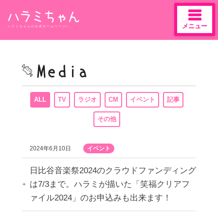
メニュー
ハラミちゃんの公式ホームページ♪
Skip
to
content
ALL
TV
ラジオ
CM
イベント
記事
その他
2024年6月10日
イベント
日比谷音楽祭2024のクラウドファンディング
は7/3まで。ハラミが描いた「笑福クリアフ
ァイル2024」のお申込みも出来ます！