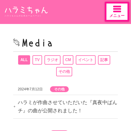
メニュー
ハラミちゃんの公式ホームページ♪
Skip
to
content
ALL
TV
ラジオ
CM
イベント
記事
その他
2024年7月12日
その他
ハラミが作曲させていただいた『真夜中ぱん
チ』の曲が公開されました！