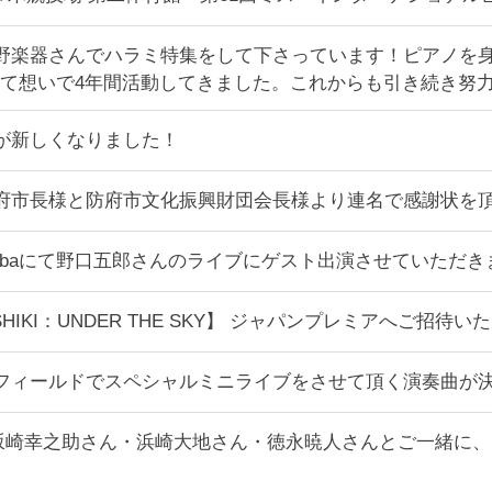
国の山野楽器さんでハラミ特集をして下さっています！ピアノ
て想いで4年間活動してきました。これからも引き続き努
写真が新しくなりました！
口県防府市長様と防府市文化振興財団会長様より連名で感謝状を
pe nambaにて野口五郎さんのライブにゲスト出演させていただ
OSHIKI：UNDER THE SKY】 ジャパンプレミアへご招待
スコンフィールドでスペシャルミニライブをさせて頂く演奏曲が
坂崎幸之助さん・浜崎大地さん・徳永暁人さんとご一緒に