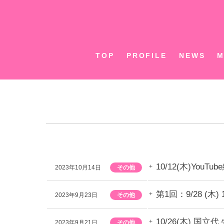
Skip
to
content
TOP
PROFILE
NEWS
M
10/12(木)Yo
2023年10月14日
その他
第1回：9/28 (木
2023年9月23日
その他
10/26(木) 
2023年9月21日
その他