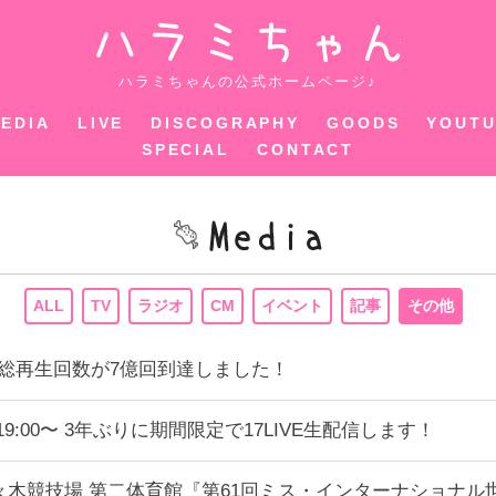
ハラミちゃ
ハラミちゃんの公式ホームページ♪
EDIA
LIVE
DISCOGRAPHY
GOODS
YOUT
SPECIAL
CONTACT
ALL
TV
ラジオ
CM
イベント
記事
その他
uTube総再生回数が7億回到達しました！
) 19:00〜 3年ぶりに期間限定で17LIVE生配信します！
国立代々木競技場 第二体育館『第61回ミス・インターナショナ