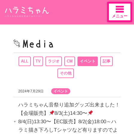
メニュー
ハラミちゃんの公式ホームページ♪
Skip
to
content
ALL
TV
ラジオ
CM
イベント
記事
その他
2024年7月29日
イベント
ハラミちゃん音祭り追加グッズ出来ました！
【会場販売】
8/3(土)14:30〜
8/4(日)13:30〜【EC販売】8/2(金)18:00～ハ
ラミ描き下ろしTシャツなど有りますのでよ