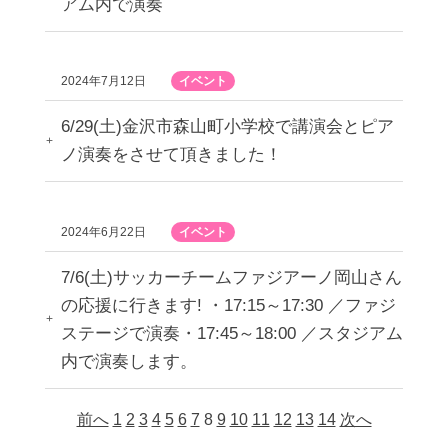
アム内で演奏
2024年7月12日
イベント
6/29(土)金沢市森山町小学校で講演会とピア
ノ演奏をさせて頂きました！
2024年6月22日
イベント
7/6(土)サッカーチームファジアーノ岡山さん
の応援に行きます! ・17:15～17:30 ／ファジ
ステージで演奏・17:45～18:00 ／スタジアム
内で演奏します。
前へ
1
2
3
4
5
6
7
8
9
10
11
12
13
14
次へ