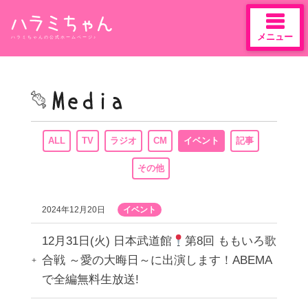
メニュー
ハラミちゃんの公式ホームページ♪
Skip
to
content
ALL
TV
ラジオ
CM
イベント
記事
その他
2024年12月20日
イベント
12月31日(火) 日本武道館
第8回 ももいろ歌
合戦 ～愛の大晦日～に出演します！ABEMA
で全編無料生放送!