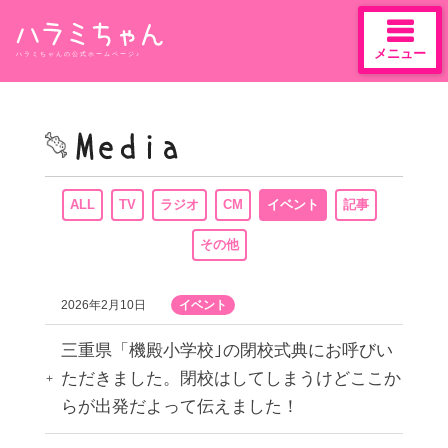
メニュー
ハラミちゃんの公式ホームページ♪
Skip
to
content
ALL
TV
ラジオ
CM
イベント
記事
その他
2026年2月10日
イベント
三重県「機殿小学校｣の閉校式典にお呼びい
ただきました。閉校はしてしまうけどここか
らが出発だよって伝えました！