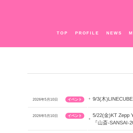
Skip
to
content
TOP
PROFILE
NEWS
M
9/3(木)LINE
2026年5月10日
イベント
5/22(金)KT Z
2026年5月10日
イベント
『山斎-SANSA