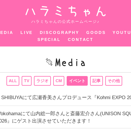
ハラミちゃ
ハラミちゃんの公式ホームページ♪
EDIA
LIVE
DISCOGRAPHY
GOODS
YOUT
SPECIAL
CONTACT
ALL
TV
ラジオ
CM
イベント
記事
その他
CUBE SHIBUYAにて広瀬香美さんプロデュース『Kohmi EX
epp Yokohamaにて山内総一郎さんと斎藤宏介さん(UNISON SQU
I-2026』にゲスト出演させていただきます！