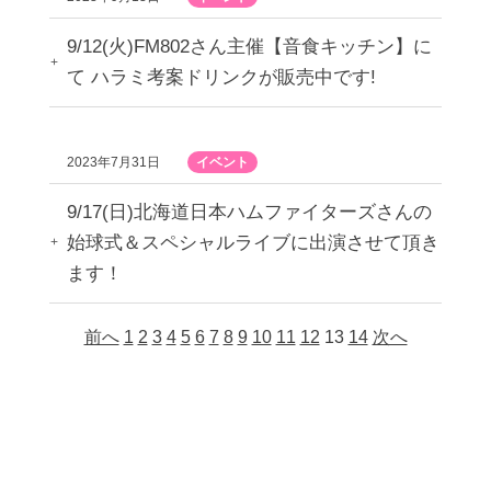
9/12(火)FM802さん主催【音食キッチン】に
て ハラミ考案ドリンクが販売中です!
2023年7月31日
イベント
9/17(日)北海道日本ハムファイターズさんの
始球式＆スペシャルライブに出演させて頂き
ます！
前へ
1
2
3
4
5
6
7
8
9
10
11
12
13
14
次へ