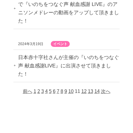
で『いのちをつなぐ声 献血感謝 LIVE』のア
ニソンメドレーの動画をアップして頂きまし
た！
2024年3月19日
イベント
日本赤十字社さんが主催の『いのちをつなぐ
声 献血感謝LIVE』に出演させて頂きまし
た！
前へ
1
2
3
4
5
6
7
8
9
10
11
12
13
14
次へ