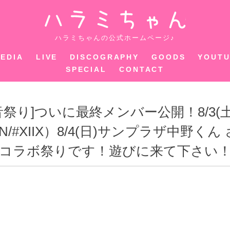
ハラミちゃ
ハラミちゃんの公式ホームページ♪
EDIA
LIVE
DISCOGRAPHY
GOODS
YOUT
SPECIAL
CONTACT
祭り]ついに最終メンバー公開！8/3(土
DEN/#XIIX）8/4(日)サンプラザ中野
コラボ祭りです！遊びに来て下さい