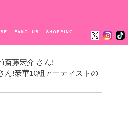
ん
UBE
FANCLUB
SHOPPING
)斎藤宏介 さん!
くん さん!豪華10組アーティストの
！