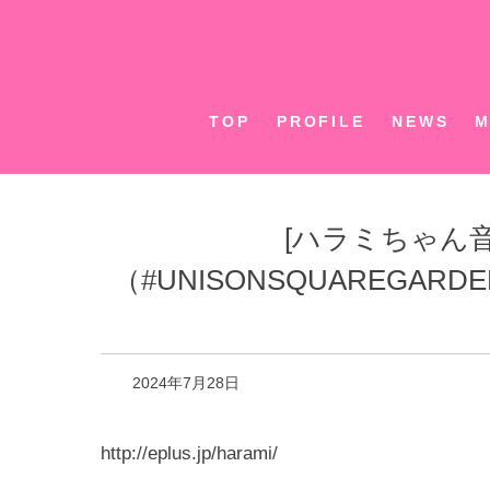
Skip
to
content
TOP
PROFILE
NEWS
M
[ハラミちゃん音
（#UNISONSQUAREGAR
2024年7月28日
http://eplus.jp/harami/