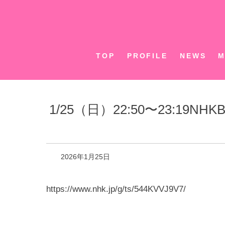
Skip
to
content
TOP
PROFILE
NEWS
M
1/25（日）22:50〜23:
2026年1月25日
https://www.nhk.jp/g/ts/544KVVJ9V7/