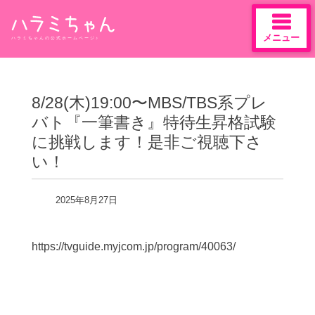
メニュー
ハラミちゃんの公式ホームページ♪
Skip
to
content
8/28(木)19:00〜MBS/TBS系プレ
バト『一筆書き』特待生昇格試験
に挑戦します！是非ご視聴下さ
い！
2025年8月27日
https://tvguide.myjcom.jp/program/40063/