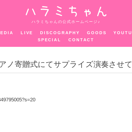
ハラミちゃ
ハラミちゃんの公式ホームページ♪
EDIA
LIVE
DISCOGRAPHY
GOODS
YOUT
SPECIAL
CONTACT
アノ寄贈式にてサプライズ演奏させ
9349795005?s=20