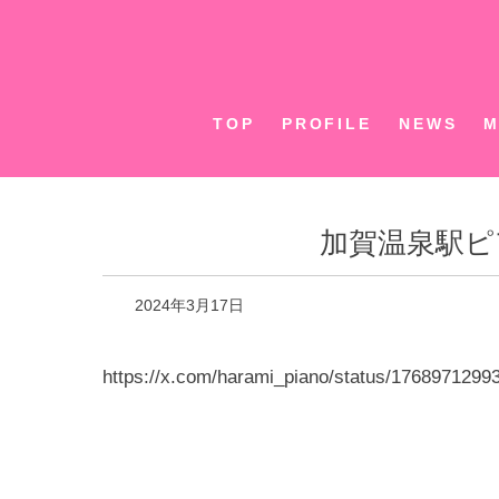
Skip
to
content
TOP
PROFILE
NEWS
M
加賀温泉駅ピ
2024年3月17日
https://x.com/harami_piano/status/176897129