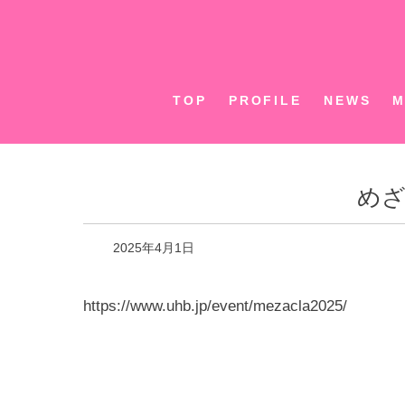
Skip
to
content
TOP
PROFILE
NEWS
M
めざ
2025年4月1日
https://www.uhb.jp/event/mezacla2025/