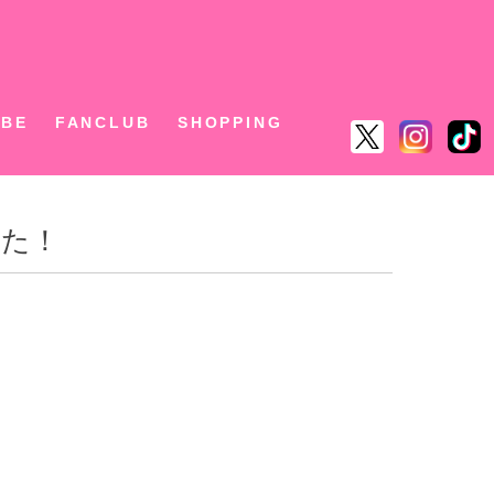
ん
UBE
FANCLUB
SHOPPING
した！