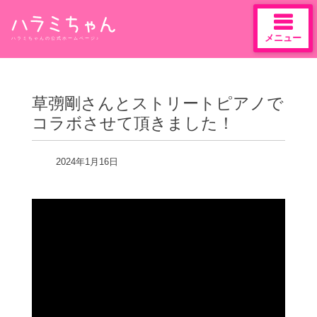
メニュー
ハラミちゃんの公式ホームページ♪
Skip
to
content
草彅剛さんとストリートピアノで
コラボさせて頂きました！
2024年1月16日