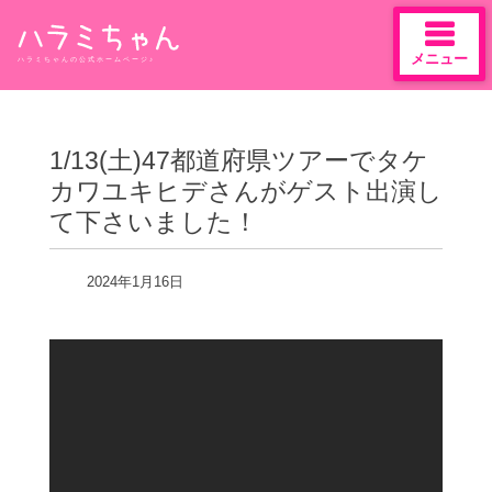
メニュー
ハラミちゃんの公式ホームページ♪
Skip
to
content
1/13(土)47都道府県ツアーでタケ
カワユキヒデさんがゲスト出演し
て下さいました！
2024年1月16日