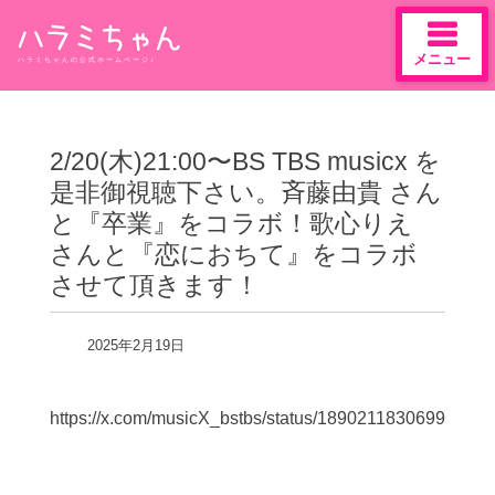
メニュー
ハラミちゃんの公式ホームページ♪
Skip
to
content
2/20(木)21:00〜BS TBS musicx を
是非御視聴下さい。斉藤由貴 さん
と『卒業』をコラボ！歌心りえ
さんと『恋におちて』をコラボ
させて頂きます！
2025年2月19日
https://x.com/musicX_bstbs/status/18902118306998397