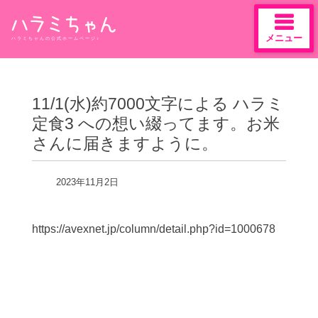
メニュー
ハラミちゃんの公式ホームページ♪
Skip
to
content
11/1(水)約7000文字による ハラミ
定食3 への想い綴ってます。お米
さんに届きますように。
2023年11月2日
https://avexnet.jp/column/detail.php?id=1000678