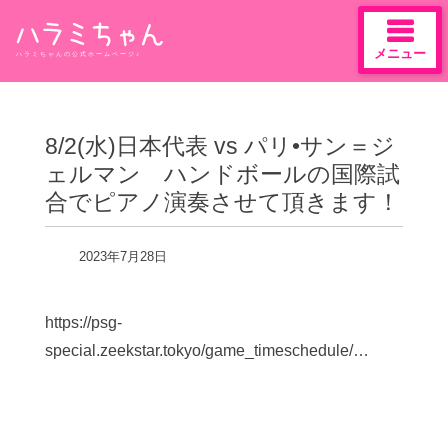
メニュー
ハラミちゃんの公式ホームページ♪
Skip
to
content
8/2(水)日本代表 vs パリ•サン＝ジ
ェルマン ハンドボールの国際試
合でピアノ演奏させて頂きます！
2023年7月28日
https://psg-
special.zeekstar.tokyo/game_timeschedule/…