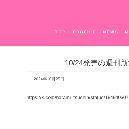
Skip
to
content
TOP
PROFILE
NEWS
M
10/24発売の週
2024年10月25日
https://x.com/harami_tsushin/status/18494030