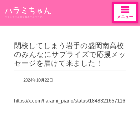
メニュー
ハラミちゃんの公式ホームページ♪
Skip
to
content
閉校してしまう岩手の盛岡南高校
のみんなにサプライズで応援メッ
セージを届けて来ました！
2024年10月22日
https://x.com/harami_piano/status/184832165711675421