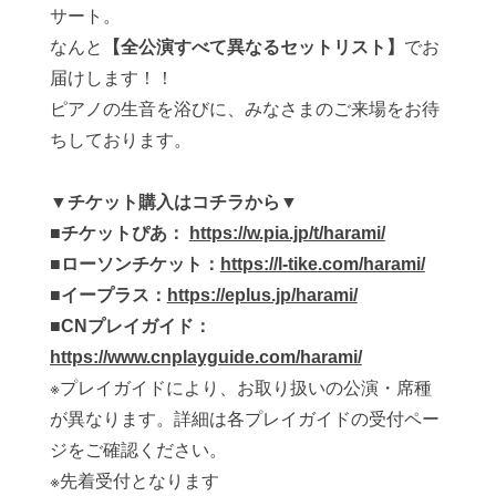
サート。
なんと
【全公演すべて異なるセットリスト】
でお
届けします！！
ピアノの生音を浴びに、みなさまのご来場をお待
ちしております。
▼チケット購入はコチラから▼
■チケットぴあ：
https://w.pia.jp/t/harami/
■ローソンチケット：
https://l-tike.com/harami/
■イープラス：
https://eplus.jp/harami/
■CNプレイガイド：
https://www.cnplayguide.com/harami/
※プレイガイドにより、お取り扱いの公演・席種
が異なります。詳細は各プレイガイドの受付ペー
ジをご確認ください。
※先着受付となります