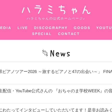
ハラミちゃ
ハラミちゃんの公式ホームページ♪
EDIA
LIVE
DISCOGRAPHY
GOODS
YOUT
SPECIAL
CONTACT
県ピアノツアー2026 ～旅するピアノと47の出会い～」 F
ouTube生配信・YouTube公式さんの 『おちゃのま学校W
ージにわたってインタビューしていただいてます！是非お読み