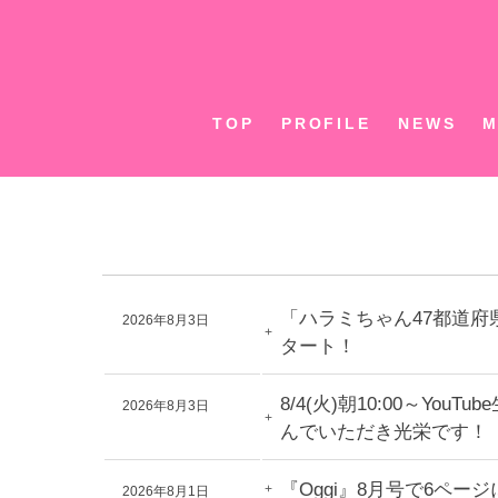
Skip
to
content
TOP
PROFILE
NEWS
M
「ハラミちゃん47都道府
2026年8月3日
タート！
8/4(火)朝10:00～Y
2026年8月3日
んでいただき光栄です！
『Oggi』8月号で6ペ
2026年8月1日