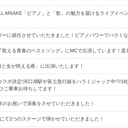
ALL ARIAKE「ピアノ」と「歌」の魅力を届けるライブイベン
バサダーに就任させていただきました！ピアノパワーでハラミ
 NHK BS『歌える青春のベストソング』にMCで出演しています
「上田と女が吠える夜」に出演いたします！
ラボ決定!河口湖駅や富士急行線をハラミジャック中!7/18
ぜひご乗車お待ちしてます！
周年のお祝いで演奏をさせていただきました！
 フランスにて2つのステージで弾かせていただきました！