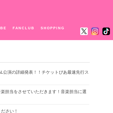
ん
UBE
FANCLUB
SHOPPING
INAL公演の詳細発表！！チケットぴあ最速先行ス
EEK』の音楽担当をさせていただきます！音楽担当に選
ください！