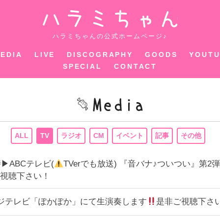
ハラミちゃ
ハラミちゃんの公式ホームページ♪
EDIA
LIVE
DISCOGRAPHY
GOODS
YOUT
SPECIAL
CONTACT
ALL
TV
ラジオ
CM
イベント
記事
その他
時▶︎ABCテレビ(
TVerでも放送) 『音バナ♪ついつい』
視聴下さい！
50～フジテレビ「ぽかぽか」にて生演奏します
是非ご視聴下さ