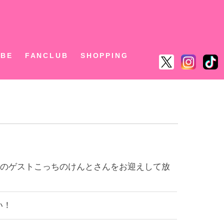
ん
UBE
FANCLUB
SHOPPING
第2弾のゲストこっちのけんとさんをお迎えして放
い！