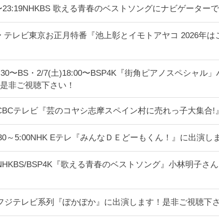
:50〜23:19NHKBS 歌える青春のベストソングにナビゲー
:45〜 テレビ東京お正月特番『池上彰とイモトアヤコ 202
土)19:30〜BS・2/7(土)18:00〜BSP4K『街角ピアノ
是非ご視聴下さい！
4:00〜CBCテレビ『芸のコヤシ志摩スペイン村に売れっ子大
午後4:30～5:00NHK Eテレ『みんなＤＥどーもくん！』に
2:50〜NHKBS/BSP4K『歌える青春のベストソング』小林
1:50〜フジテレビ系列『ぽかぽか』に出演します！是非ご視聴下