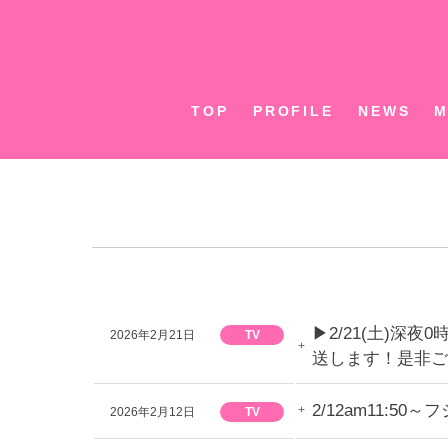
Skip
to
content
TOP
PROFILE
NEWS
M
▶︎2/21(土)深夜0
2026年2月21日
TV
送します！是非ご
2/12am11:
2026年2月12日
TV