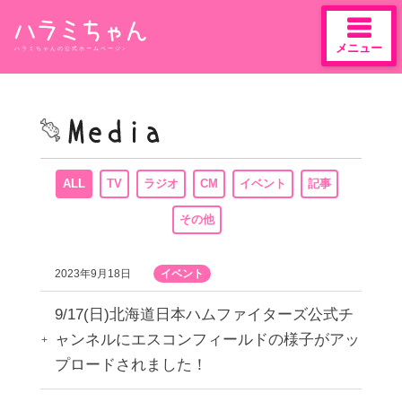
メニュー
ハラミちゃんの公式ホームページ♪
Skip
to
content
ALL
TV
ラジオ
CM
イベント
記事
その他
2023年9月18日
イベント
9/17(日)北海道日本ハムファイターズ公式チ
ャンネルにエスコンフィールドの様子がアッ
プロードされました！