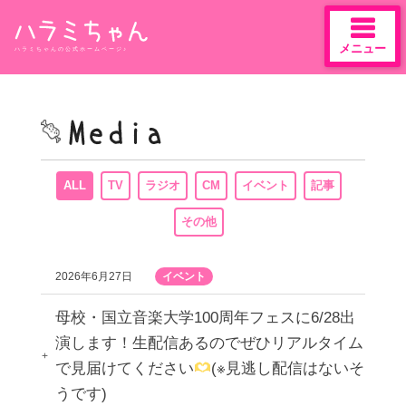
メニュー
ハラミちゃんの公式ホームページ♪
Skip
to
content
ALL
TV
ラジオ
CM
イベント
記事
その他
2026年6月27日
イベント
母校・国立音楽大学100周年フェスに6/28出
演します！生配信あるのでぜひリアルタイム
で見届けてください
(※見逃し配信はないそ
うです)