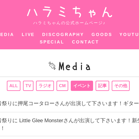
ハラミちゃ
ハラミちゃんの公式ホームページ♪
EDIA
LIVE
DISCOGRAPHY
GOODS
YOUT
SPECIAL
CONTACT
ALL
TV
ラジオ
CM
イベント
記事
その他
ん音祭りに押尾コータローさんが出演して下さいます！ギタ
音祭りに Little Glee Monsterさんが出演して下さ
！