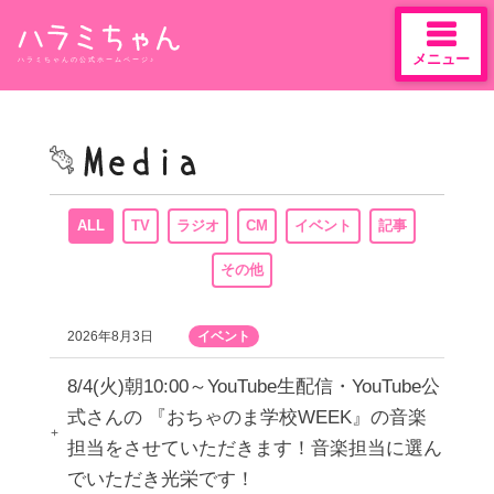
メニュー
ハラミちゃんの公式ホームページ♪
Skip
to
content
ALL
TV
ラジオ
CM
イベント
記事
その他
2026年8月3日
イベント
8/4(火)朝10:00～YouTube生配信・YouTube公
式さんの 『おちゃのま学校WEEK』の音楽
担当をさせていただきます！音楽担当に選ん
でいただき光栄です！