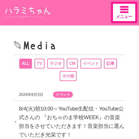
メニュー
ハラミちゃんの公式ホームページ♪
Skip
to
content
ALL
TV
ラジオ
CM
イベント
記事
その他
2026年8月3日
イベント
8/4(火)朝10:00～YouTube生配信・YouTube公
式さんの 『おちゃのま学校WEEK』の音楽
担当をさせていただきます！音楽担当に選ん
でいただき光栄です！