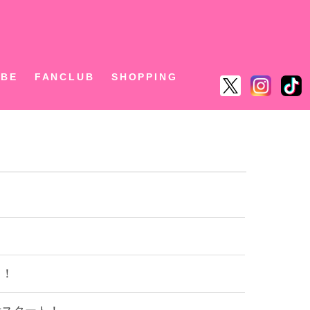
ん
UBE
FANCLUB
SHOPPING
ト！