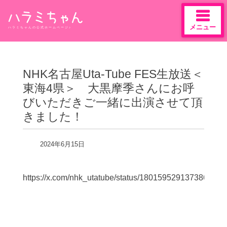
メニュー
ハラミちゃんの公式ホームページ♪
Skip
to
content
NHK名古屋Uta-Tube FES生放送＜
東海4県＞ 大黒摩季さんにお呼
びいただきご一緒に出演させて頂
きました！
2024年6月15日
https://x.com/nhk_utatube/status/1801595291373867430