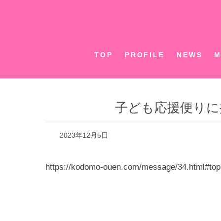
Skip
to
content
TOP
PROFILE
NEWS
M
子ども応援便りに
2023年12月5日
https://kodomo-ouen.com/message/34.html#top