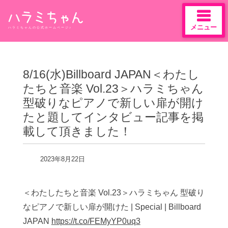
メニュー
ハラミちゃんの公式ホームページ♪
Skip
to
content
8/16(水)Billboard JAPAN＜わたし
たちと音楽 Vol.23＞ハラミちゃん
型破りなピアノで新しい扉が開け
たと題してインタビュー記事を掲
載して頂きました！
2023年8月22日
＜わたしたちと音楽 Vol.23＞ハラミちゃん 型破り
なピアノで新しい扉が開けた | Special | Billboard
JAPAN
https://t.co/FEMyYP0uq3