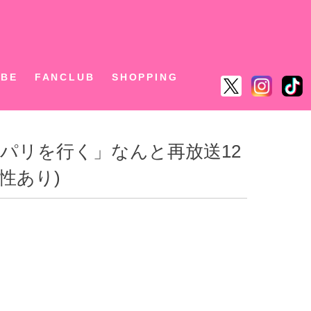
ん
UBE
FANCLUB
SHOPPING
ん パリを行く」なんと再放送12
性あり)