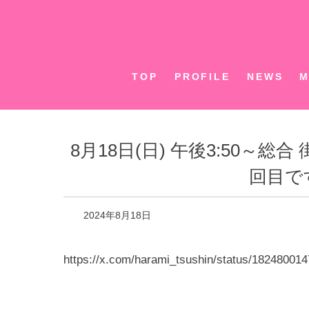
Skip
to
content
TOP
PROFILE
NEWS
M
8月18日(日) 午後3:50
回目で
2024年8月18日
https://x.com/harami_tsushin/status/18248001