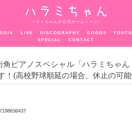
ハラミちゃ
ハラミちゃんの公式ホームページ♪
EDIA
LIVE
DISCOGRAPHY
GOODS
YOUT
SPECIAL
CONTACT
～総合 街角ピアノスペシャル「ハラミちゃ
す！(高校野球順延の場合、休止の可能
47198636437