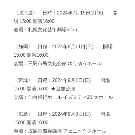
〈北海道〉 日時：
2024
年
7
月
15
日
(
月祝
)
開
場
15:00
開演
16:00
会場：札幌文化芸術劇場
hitaru
〈静岡〉 日程：
2024
年
8
月
11
日
(
日
)
開場
15:00
開演
16:00
会場：三島市民文化会館 ゆうゆうホール
〈宮城〉 日程：
2024
年
9
月
1
日
(
日
)
開場
15:00
開演
16:00
★
追加公演
会場：仙台銀行ホール イズミティ
21
大ホール
〈広島〉 日程：
2024
年
9
月
8
日
(
日
)
開場
15:00
開演
16:00
会場：広島国際会議場 フェニックスホール