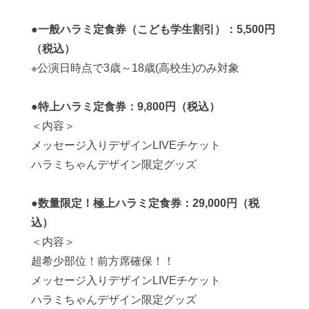
●
一般ハラミ定食券（こども学生割引）：
5,500
円
（税込）
※
公演日時点で
3
歳～
18
歳
(
高校生
)
のみ対象
●
特上ハラミ定食券：
9,800
円（税込）
＜内容＞
メッセージ入りデザイン
LIVE
チケット
ハラミちゃんデザイン限定グッズ
●
数量限定！極上ハラミ定食券：
29,000
円（税
込）
＜内容＞
超希少部位！前方席確保！！
メッセージ入りデザイン
LIVE
チケット
ハラミちゃんデザイン限定グッズ