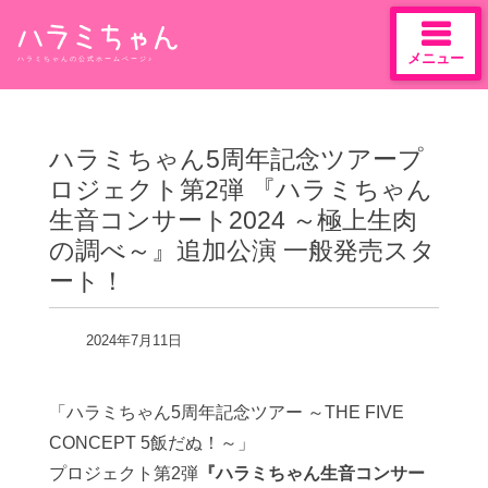
メニュー
ハラミちゃんの公式ホームページ♪
Skip
to
content
ハラミちゃん5周年記念ツアープ
ロジェクト第2弾 『ハラミちゃん
生音コンサート2024 ～極上生肉
の調べ～』追加公演 一般発売スタ
ート！
2024年7月11日
「ハラミちゃん
5
周年記念ツアー ～
THE FIVE
CONCEPT 5
飯だぬ！～」
プロジェクト第
2
弾
『ハラミちゃん生音コンサー