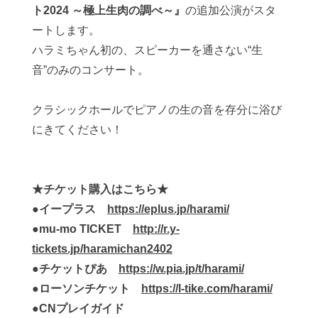
ト
2024
～極上生肉の調べ～』
の追加公演がスタ
ートします。
ハラミちゃん初の、スピーカーを通さない
“
生
音
”
のみのコンサート。
クラシックホールでピアノの生の音を存分に浴び
にきてください！
★
チケット購入はこちら★
●
イープラス
https://eplus.jp/harami/
●
mu-mo TICKET
http://r.y-
tickets.jp/haramichan2402
●
チケットぴあ
https://w.pia.jp/t/harami/
●
ローソンチケット
https://l-tike.com/harami/
●
CN
プレイガイド