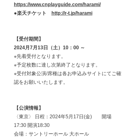
https://www.cnplayguide.com/harami/
●
楽天チケット
http://r-t.jp/harami
【受付期間】
2024
月
7
月
13
日（土）
10
：
00
～
※
先着受付となります。
※
予定枚数に達し次第終了となります。
※
受付対象公演
/
席種は各お申込みサイトにてご確
認をお願いいたします。
【公演情報】
〈東京〉
日程：
2024
年
5
月
17
日
(
金
)
開場
17:30
開演
18:30
会場：サントリーホール 大ホール