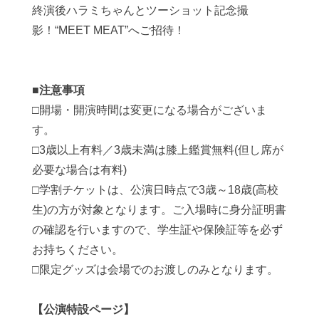
終演後ハラミちゃんとツーショット記念撮
影！
“MEET MEAT”
へご招待！
■
注意事項
□
開場・開演時間は変更になる場合がございま
す。
□
3
歳以上有料／
3
歳未満は膝上鑑賞無料
(
但し席が
必要な場合は有料
)
□
学割チケットは、公演日時点で
3
歳～
18
歳
(
高校
生
)
の方が対象となります。ご入場時に身分証明書
の確認を行いますので、学生証や保険証等を必ず
お持ちください。
□
限定グッズは会場でのお渡しのみとなります。
【公演特設ページ】