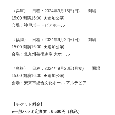
〈兵庫〉 日程：
2024
年
9
月
15
日
(
日
)
開場
15:00
開演
16:00
★
追加公演
会場：神戸ポートピアホール
〈福岡〉 日程：
2024
年
9
月
22
日
(
日
)
開場
15:00
開演
16:00
★
追加公演
会場：北九州芸術劇場 大ホール
〈島根〉 日程：
2024
年
9
月
23
日
(
月祝
)
開場
15:00
開演
16:00
★
追加公演
会場：安来市総合文化ホール アルテピア
【チケット料金】
●
一般ハラミ定食券：
6,500
円（税込）