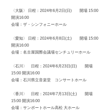
〈大阪〉
日程：
2024
年
6
月
2
日
(
日
)
開場
15:00
開演
16:00
会場：ザ・シンフォニーホール
〈愛知〉
日程：
2024
年
6
月
8
日
(
土
)
開場
15:00
開演
16:00
会場：名古屋国際会議場センチュリーホール
〈石川〉 日程：
2024
年
6
月
23
日
(
日
)
開場
15:00
開演
16:00
会場：石川県立音楽堂 コンサートホール
〈香川〉 日程：
2024
年
7
月
13
日
(
土
)
開場
15:00
開演
16:00
会場：サンポートホール高松 大ホール