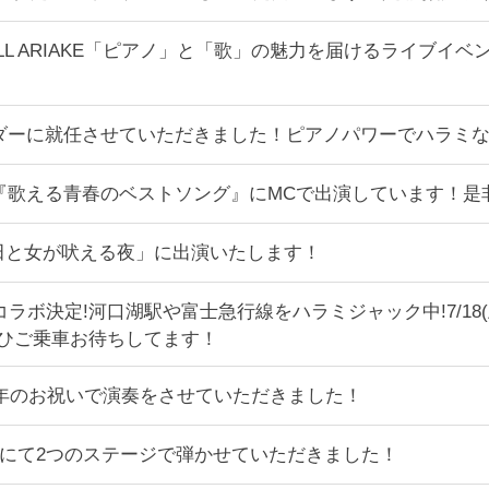
ALL ARIAKE「ピアノ」と「歌」の魅力を届けるライブイベン
バサダーに就任させていただきました！ピアノパワーでハラミ
 NHK BS『歌える青春のベストソング』にMCで出演しています
「上田と女が吠える夜」に出演いたします！
ラボ決定!河口湖駅や富士急行線をハラミジャック中!7/18
ぜひご乗車お待ちしてます！
周年のお祝いで演奏をさせていただきました！
 フランスにて2つのステージで弾かせていただきました！