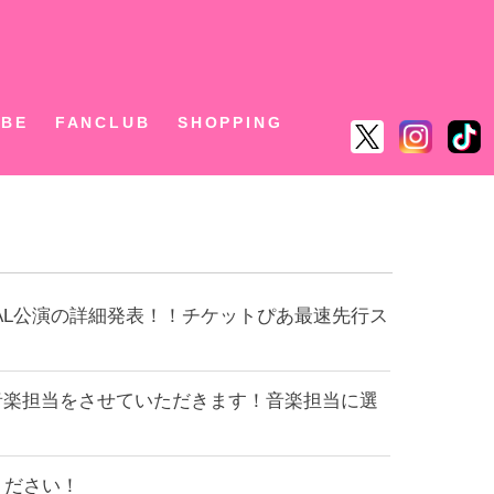
ん
UBE
FANCLUB
SHOPPING
INAL公演の詳細発表！！チケットぴあ最速先行ス
EEK』の音楽担当をさせていただきます！音楽担当に選
ください！