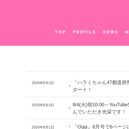
Skip
to
content
TOP
PROFILE
NEWS
M
「ハラミちゃん47都道府
2026年8月3日
タート！
8/4(火)朝10:00～Y
2026年8月3日
んでいただき光栄です！
『Oggi』8月号で6ペ
2026年8月1日