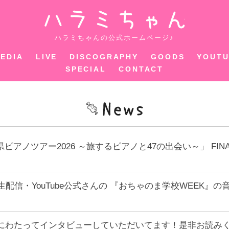
ハラミちゃ
ハラミちゃんの公式ホームページ♪
EDIA
LIVE
DISCOGRAPHY
GOODS
YOUT
SPECIAL
CONTACT
県ピアノツアー2026 ～旅するピアノと47の出会い～」 F
ouTube生配信・YouTube公式さんの 『おちゃのま学校W
ージにわたってインタビューしていただいてます！是非お読み