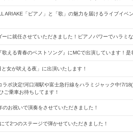
ALL ARIAKE「ピアノ」と「歌」の魅力を届けるライブイベン
バサダーに就任させていただきました！ピアノパワーでハラミ
 NHK BS『歌える青春のベストソング』にMCで出演しています
「上田と女が吠える夜」に出演いたします！
ラボ決定!河口湖駅や富士急行線をハラミジャック中!7/18
ぜひご乗車お待ちしてます！
周年のお祝いで演奏をさせていただきました！
 フランスにて2つのステージで弾かせていただきました！