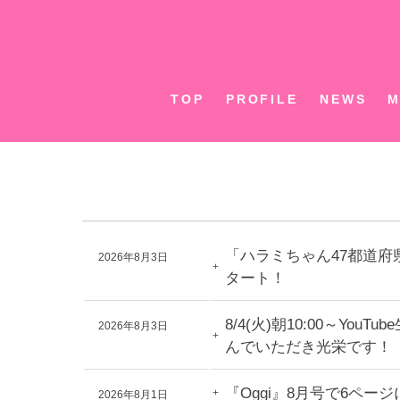
Skip
to
content
TOP
PROFILE
NEWS
M
「ハラミちゃん47都道府
2026年8月3日
タート！
8/4(火)朝10:00～Y
2026年8月3日
んでいただき光栄です！
『Oggi』8月号で6ペ
2026年8月1日