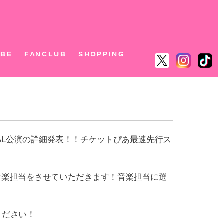
ん
UBE
FANCLUB
SHOPPING
INAL公演の詳細発表！！チケットぴあ最速先行ス
EEK』の音楽担当をさせていただきます！音楽担当に選
ください！