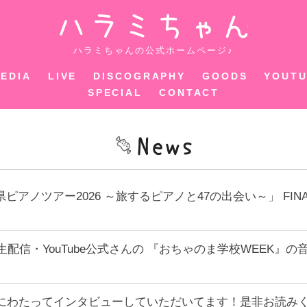
ハラミちゃ
ハラミちゃんの公式ホームページ♪
EDIA
LIVE
DISCOGRAPHY
GOODS
YOUT
SPECIAL
CONTACT
県ピアノツアー2026 ～旅するピアノと47の出会い～」 F
ouTube生配信・YouTube公式さんの 『おちゃのま学校W
ージにわたってインタビューしていただいてます！是非お読み